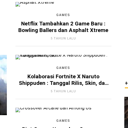
GAMES
Netflix Tambahkan 2 Game Baru :
Bowling Ballers dan Asphalt Xtreme
5 TAHUN LALU
GAMES
Kolaborasi Fortnite X Naruto
Shippuden : Tanggal Rilis, Skin, dan
Bocoran Lainnya
5 TAHUN LALU
GAMES