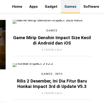
Home
Apps
Gadget
Games
Software
GAMES
Game Mirip Genshin Impact Size Kecil
di Android dan iOS
5 TAHUN LALU
GAMES
,
INFO
Rilis 2 Desember, Ini Dia Fitur Baru
Honkai Impact 3rd di Update V5.3
5 TAHUN LALU