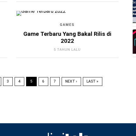
GAMES
Game Terbaru Yang Bakal Rilis di
2022
5 TAHUN LALU
3
4
5
6
7
NEXT ›
LAST »