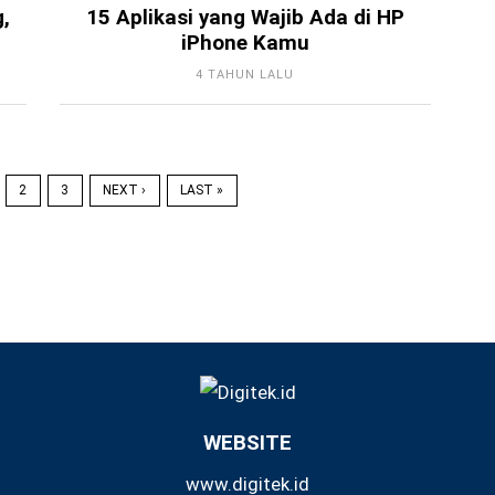
,
15 Aplikasi yang Wajib Ada di HP
iPhone Kamu
4 TAHUN LALU
2
3
NEXT ›
LAST »
WEBSITE
www.digitek.id