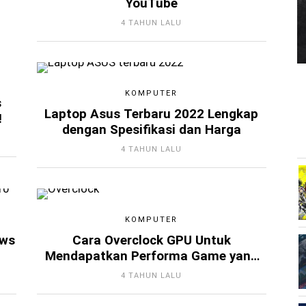
YouTube
4 TAHUN LALU
KOMPUTER
s
Laptop Asus Terbaru 2022 Lengkap
!
dengan Spesifikasi dan Harga
4 TAHUN LALU
KOMPUTER
ows
Cara Overclock GPU Untuk
Mendapatkan Performa Game yang
Lebih Baik
4 TAHUN LALU