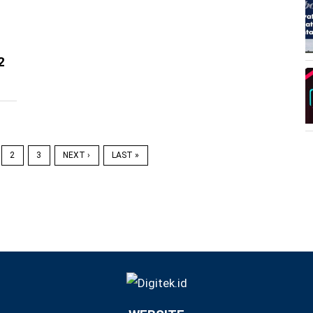
2
2
3
NEXT ›
LAST »