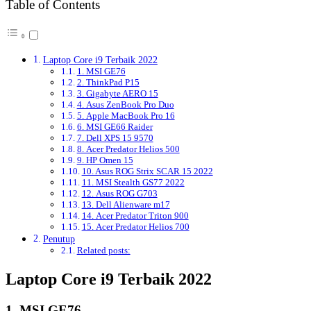
Table of Contents
Laptop Core i9 Terbaik 2022
1. MSI GE76
2. ThinkPad P15
3. Gigabyte AERO 15
4. Asus ZenBook Pro Duo
5. Apple MacBook Pro 16
6. MSI GE66 Raider
7. Dell XPS 15 9570
8. Acer Predator Helios 500
9. HP Omen 15
10. Asus ROG Strix SCAR 15 2022
11. MSI Stealth GS77 2022
12. Asus ROG G703
13. Dell Alienware m17
14. Acer Predator Triton 900
15. Acer Predator Helios 700
Penutup
Related posts:
Laptop Core i9 Terbaik 2022
1.
MSI GE76