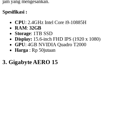
jam yang mengesankan.
Spesifikasi :
CPU
: 2.4GHz Intel Core i9-10885H
RAM
:
32GB
Storage
: 1TB SSD
Display:
15.6-inch FHD IPS (1920 x 1080)
GPU
: 4GB NVIDIA Quadro T2000
Harga
: Rp 50jutaan
3.
Gigabyte AERO 15