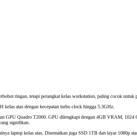
obot ringan, tetapi perangkat kelas workstation, paling cocok untuk 
5H kelas atas dengan kecepatan turbo clock hingga 5.3GHz.
k dengan GPU Quadro T2000. GPU dilengkapi dengan 4GB VRAM, 102
yang signifikan.
ya laptop kelas atas. Disematkan juga SSD 1TB dan layar 1080p stand