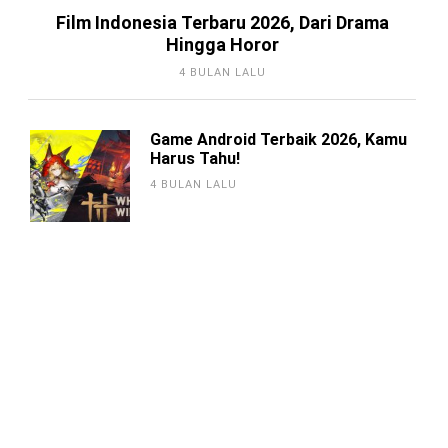
Hingga Horor
4 BULAN LALU
Game Android Terbaik 2026, Kamu
Harus Tahu!
4 BULAN LALU
Berkenalan dengan Steam,
Platform Distributor Game Digital
Original
3 TAHUN LALU
5 Aplikasi Villa Rental Terbaik untuk
Pengalaman Liburan yang Luar
Biasa
3 TAHUN LALU