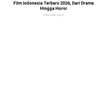
Film Indonesia Terbaru 2026, Dari Drama
Hingga Horor
4 BULAN LALU
Game Android Terbaik 2026, Kamu
Harus Tahu!
4 BULAN LALU
Berkenalan dengan Steam,
Platform Distributor Game Digital
Original
3 TAHUN LALU
5 Aplikasi Villa Rental Terbaik untuk
Pengalaman Liburan yang Luar
Biasa
3 TAHUN LALU