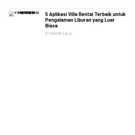
5 Aplikasi Villa Rental Terbaik untuk
Pengalaman Liburan yang Luar
Biasa
3 TAHUN LALU
12 Cara Meningkatkan Penonton
TikTok Live
3 TAHUN LALU
ARTIKEL TERKAIT