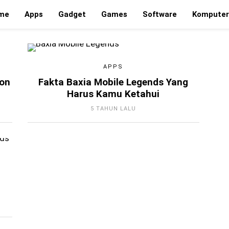
me
Apps
Gadget
Games
Software
Komputer
APPS
son
Fakta Baxia Mobile Legends Yang
Harus Kamu Ketahui
5 TAHUN LALU
m