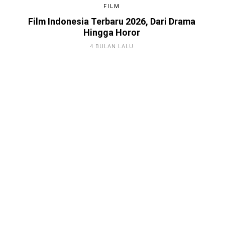
FILM
Film Indonesia Terbaru 2026, Dari Drama
Hingga Horor
4 BULAN LALU
Game Android Terbaik 2026, Kamu
Harus Tahu!
4 BULAN LALU
Berkenalan dengan Steam,
Platform Distributor Game Digital
Original
3 TAHUN LALU
5 Aplikasi Villa Rental Terbaik untuk
Pengalaman Liburan yang Luar
Biasa