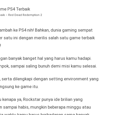
s kayangan.
di langit. Selesaikan semua puzzle yang punya
n musuh yang menghadang!
amu harus melindungi anak kamu, yaitu Atreus dari
a juga udah smooth banget gitu.
lnya, dia tuh jenius dan bisa bantu kamu dalam
eski si bocah kadang suka nggak kontrol sih!
aik – Red Dead Redemption 2
rambah ke PS4 nih! Bahkan, dunia gaming sempat