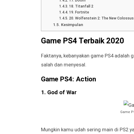
5. Grand Theft Auto 5
6. Assassins Creeds Odyssey
7. Uncharted 4: A Thief’s End
Game PS4 Terbaik: Horor
8. Dark Souls 3
9. Hellblade: Senua’s Sacrifice
10. Bloodborne
11. Resident Evil 7: Biohazard
Game PS4 Terbaik: RPG
12. The Witcher 3: Wild Hunter
13. Rise of the Tomb Raider
14. Final Fantasy 15
15. Monster Hunter World
Game PS4 Terbaik: Shooter
16. Dishonored 2
17. Doom
18. Titanfall 2
19. Fortnite
20. Wolfenstein 2: The New Colossus
Kesimpulan