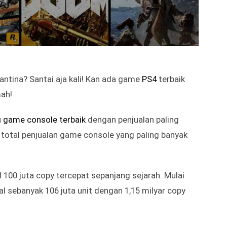
ntina? Santai aja kali! Kan ada game
PS4
terbaik
mah!
u
game console terbaik
dengan penjualan paling
i total penjualan game console yang paling banyak