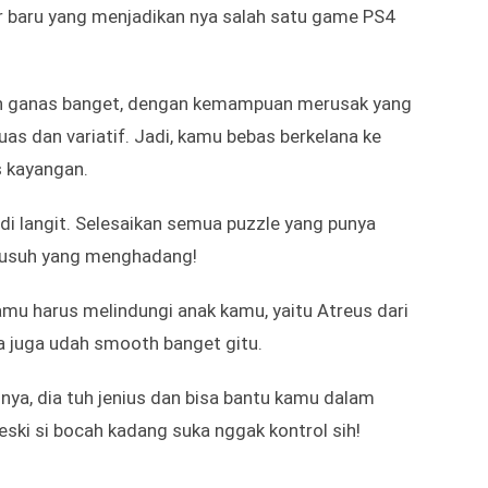
e langganan. Jadi, pilih baik-baik ya biar nggak
4 Terbaik – God of War
 Nah kalau di seri PS4 ini, God Of Wars di-design
r baru yang menjadikan nya salah satu game PS4
sih ganas banget, dengan kemampuan merusak yang
s dan variatif. Jadi, kamu bebas berkelana ke