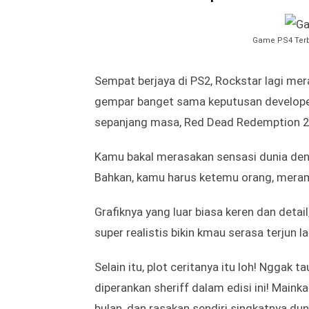
dunia manapun dan bahkan ke negeri ata
Curi semua rahasia yang ada di bumi dan 
tingkat kesulitan tinggi, serta kalahka
Kratos sekarang lebih
rounded
soalnya, k
serangan musuh. Bahkan script dialog ny
Jangan abaikan Atreus begitu aja ya! Soa
menyelesaikan puzzle yang super sulit! M
2. Red Dead Redemption 2
Game PS4 Terb
Sempat berjaya di PS2, Rockstar lagi me