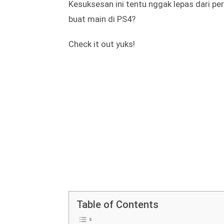
Tapi, PS4 punya gelar console yang terjua
dirilis tahun 2013 lalu, PS4 udah bisa ter
game.
Kesuksesan ini tentu nggak lepas dari pe
buat main di PS4?
Check it out yuks!