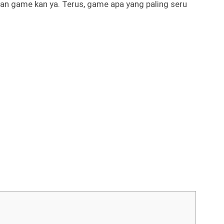
l 100 juta copy tercepat sepanjang sejarah. Mulai
jual sebanyak 106 juta unit dengan 1,15 milyar copy
ran game kan ya. Terus, game apa yang paling seru