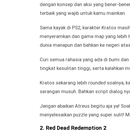
Game PS4 Terbaik 2020
Faktanya, kebanyakan game PS4 adalah gam
salah dan menyesal.
Game PS4: Action
1. God of War
Game PS
Mungkin kamu udah sering main di PS2 ya.
dengan konsep dan aksi yang bener-bene
terbaik yang wajib untuk kamu mainkan.
Sama kayak di PS2, karakter Kratos ma
menyeramkan dan game map yang lebih lua