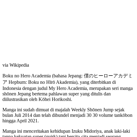
via Wikipedia
Boku no Hero Academia (bahasa Jepang: 僕のヒーローアカデミ
ア Hepburn: Boku no Hīrō Akademia), yang diterbitkan di
Indonesia dengan judul My Hero Academia, merupakan seri manga
shōnen Jepang bertema pahlawan super yang ditulis dan
diilustrasikan oleh Kōhei Horikoshi.
Manga ini sudah dimuat di majalah Weekly Shōnen Jump sejak
bulan Juli 2014 dan telah dibundel menjadi 30 30 volume tankōbon
hingga April 2021.
Manga ini menceritakan kehidupan Izuku Midoriya, anak laki-laki
tanpa kekuatan super (quirk) tapi bercita-cita menjadi seorang