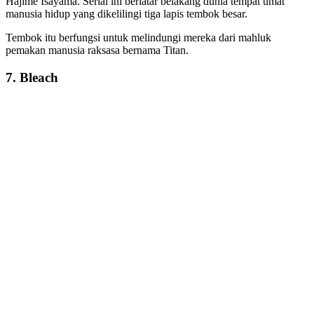
Hajime Isayama. Serial ini berlatar belakang dunia tempat umat
manusia hidup yang dikelilingi tiga lapis tembok besar.
Tembok itu berfungsi untuk melindungi mereka dari mahluk
pemakan manusia raksasa bernama Titan.
7. Bleach