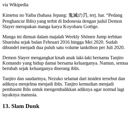
via Wikipedia
Kimetsu no Yaiba (bahasa Jepang: 鬼滅の刃, terj. har. “Pedang
Penghancur Iblis) yang terbit di Indonesia dengan judul Demon
Slayer merupakan manga karya Koyoharu Gotōge.
Manga ini dimuat dalam majalah Weekly Shōnen Jump terbitan
Shueisha sejak bulan Februari 2016 hingga Mei 2020. Sudah
dibundel menjadi dua puluh satu volume tankōbon per Juli 2020.
Demon Slayer mengangkat kisah anak laki-laki bernama Tanjiro
Komando yang hidup damai bersama keluarganya. Namun, semua
berubah sejak keluarganya diserang iblis.
Tanjiro dan saudarinya, Nezuko selamat dari insiden tersebut dan
adiknya menjelma menjadi iblis. Tanjiro kemudian menjadi
pembasmi Iblis untuk mengembalikkan adiknya agar normal lagi
layaknya manusia.
13. Slam Dunk