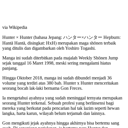
via Wikipedia
Hunter × Hunter (bahasa Jepang: ハンター×ハンター Hepburn:
Hantā Hantā, disingkat: HxH) merupakan maga shōnen terbaik
yang ditulis dan digambarkan oleh Yoshiro Togashi.
Manga ini sudah diterbitkan pada majalah Weekly Shōnen Jump
sejak tanggal 16 Maret 1998, meski sering mengalami hiatus
panjang.
Hingga Oktober 2018, manga ini sudah dibundel menjadi 36
volume yang terdiri atas 380 bab. Hunter x Hunter menceritakan
seorang bocah lak-laki bernama Gon Freces.
Ia mengetahui ayahnya yang sudah meninggal ternyata merupakan
seorang Hunter terkenal. Sebuah profesi yang berlinsensi bagi
mereka yang berkutat pada pencarian hal tak lazim seperti hewan
langka, harta karun, wilayah belum terjamah dan lainnya.
Gon mengikuti jejak ayahnya hingga akhirnya bisa bertemu sang