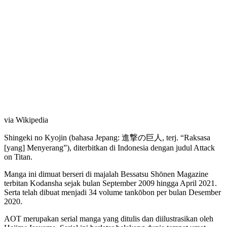
via Wikipedia
Shingeki no Kyojin (bahasa Jepang: 進撃の巨人, terj. “Raksasa
[yang] Menyerang”), diterbitkan di Indonesia dengan judul Attack
on Titan.
Manga ini dimuat berseri di majalah Bessatsu Shōnen Magazine
terbitan Kodansha sejak bulan September 2009 hingga April 2021.
Serta telah dibuat menjadi 34 volume tankōbon per bulan Desember
2020.
AOT merupakan serial manga yang ditulis dan diilustrasikan oleh