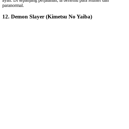
ayah. Di sepanjang perjalanan, ia bertemu para Hunter dan
paranormal.
12. Demon Slayer (Kimetsu No Yaiba)