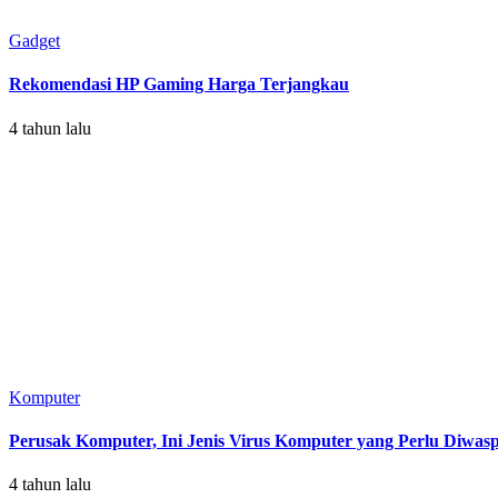
Gadget
Rekomendasi HP Gaming Harga Terjangkau
4 tahun lalu
Komputer
Perusak Komputer, Ini Jenis Virus Komputer yang Perlu Diwasp
4 tahun lalu