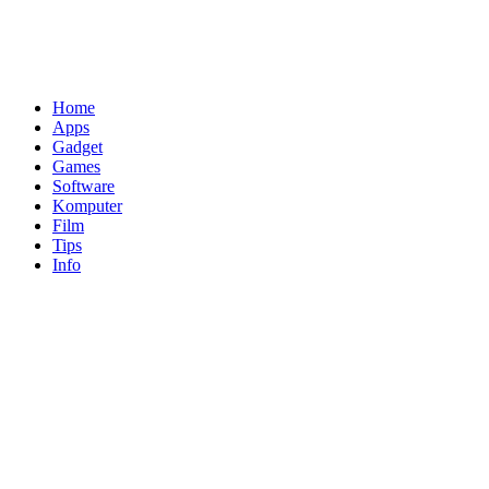
Home
Apps
Gadget
Games
Software
Komputer
Film
Tips
Info