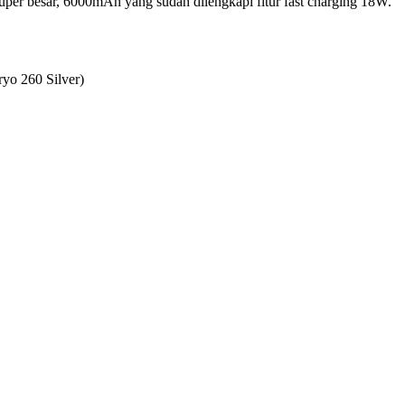
uper besar, 6000mAh yang sudah dilengkapi fitur fast charging 18W.
yo 260 Silver)