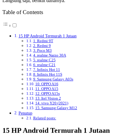
Langsung saja, berikut daftarnya.
Table of Contents
15 HP Android Termurah 1 Jutaan
1. Redmi 9T
2. Redmi 9
3. Poco M3
4. realme Narzo 30A
5. realme C25
6. realme C21
7. Infinix Hot 11
8. Infinix Hot 11S
9. Samsung Galaxy A03s
10. OPPO A16
11. OPPO A15
12. OPPO A15s
13. Itel Vision 2
14. vivo Y20 (2021)
15. Samsung Galaxy M12
Penutup
Related posts:
15 HP Android Termurah 1 Jutaan