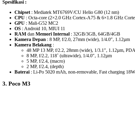
Spesifikasi :
Chipset
: Mediatek MT6769V/CU Helio G80 (12 nm)
CPU
: Octa-core (2×2.0 GHz Cortex-A75 & 6×1.8 GHz Cort
GPU
: Mali-G52 MC2
OS
: Android 10, MIUI 11
RAM
dan
Memori Internal
: 32GB/3GB, 64GB/4GB
Kamera Depan
: 8 MP, f/2.0, 27mm (wide), 1/4.0″, 1.12µm
Kamera Belakang
:
48 MP 13 MP, f/2.2, 28mm (wide), 1/3.1″, 1.12µm, PD
8 MP, f/2.2, 118˚ (ultrawide), 1/4.0″, 1.12µm
5 MP, f/2.4, (macro)
2 MP, f/2.4, (depth)
Baterai
: Li-Po 5020 mAh, non-removable, Fast charging 18
3. Poco M3