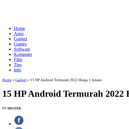
Home
Apps
Gadget
Games
Software
Komputer
Film
Tips
Info
Home
»
Gadget
»
15 HP Android Termurah 2022 Harga 1 Jutaan
15 HP Android Termurah 2022 
BY
DIGITEK