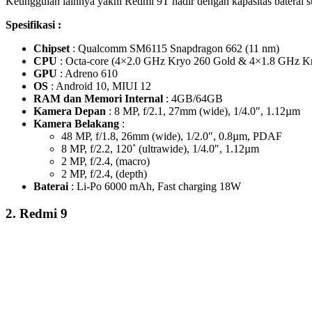
Keunggulan lainnya yakni Redmi 9T hadir dengan kapasitas baterai s
Spesifikasi :
Chipset
: Qualcomm SM6115 Snapdragon 662 (11 nm)
CPU
: Octa-core (4×2.0 GHz Kryo 260 Gold & 4×1.8 GHz Kr
GPU
: Adreno 610
OS
: Android 10, MIUI 12
RAM dan Memori Internal
: 4GB/64GB
Kamera Depan
: 8 MP, f/2.1, 27mm (wide), 1/4.0″, 1.12µm
Kamera Belakang
:
48 MP, f/1.8, 26mm (wide), 1/2.0″, 0.8µm, PDAF
8 MP, f/2.2, 120˚ (ultrawide), 1/4.0″, 1.12µm
2 MP, f/2.4, (macro)
2 MP, f/2.4, (depth)
Baterai
: Li-Po 6000 mAh, Fast charging 18W
2. Redmi 9