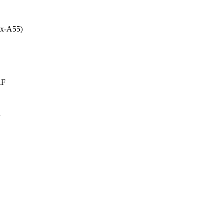
ex-A55)
AF
W