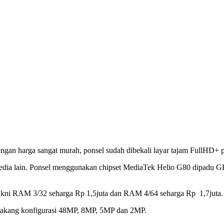
gan harga sangat murah, ponsel sudah dibekali layar tajam FullHD+ pl
imedia lain. Ponsel menggunakan chipset MediaTek Helio G80 dipad
yakni RAM 3/32 seharga Rp 1,5juta dan RAM 4/64 seharga Rp 1,7juta. P
belakang konfigurasi 48MP, 8MP, 5MP dan 2MP.