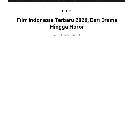
FILM
Film Indonesia Terbaru 2026, Dari Drama
Hingga Horor
4 BULAN LALU
Game Android Terbaik 2026, Kamu
Harus Tahu!
4 BULAN LALU
Berkenalan dengan Steam,
Platform Distributor Game Digital
Original
3 TAHUN LALU
5 Aplikasi Villa Rental Terbaik untuk
Pengalaman Liburan yang Luar