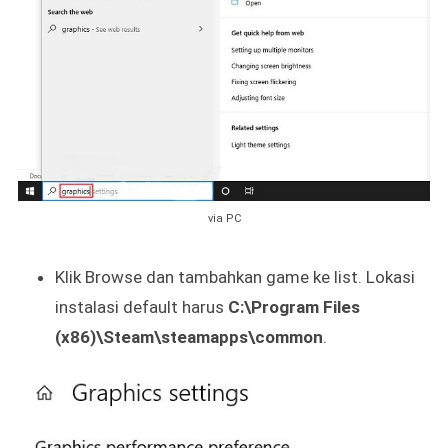
via PC
Klik Browse dan tambahkan game ke list. Lokasi
instalasi default harus
C:\Program Files
(x86)\Steam\steamapps\common
.