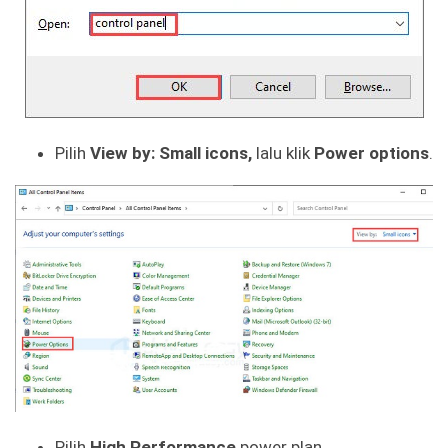
Pilih
View by: Small icons,
lalu klik
Power options
.
Pilih
High Performance
power plan