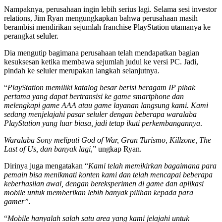
Nampaknya, perusahaan ingin lebih serius lagi. Selama sesi investor
relations, Jim Ryan mengungkapkan bahwa perusahaan masih
berambisi mendirikan sejumlah franchise PlayStation utamanya ke
perangkat seluler.
Dia mengutip bagimana perusahaan telah mendapatkan bagian
kesuksesan ketika membawa sejumlah judul ke versi PC. Jadi,
pindah ke seluler merupakan langkah selanjutnya.
“
PlayStation memiliki katalog besar berisi beragam IP pihak
pertama yang dapat bertransisi ke game smartphone dan
melengkapi game AAA atau game layanan langsung kami. Kami
sedang menjelajahi pasar seluler dengan beberapa waralaba
PlayStation yang luar biasa, jadi tetap ikuti perkembangannya
.
Waralaba Sony meliputi God of War, Gran Turismo, Killzone, The
Last of Us, dan banyak lagi
,” ungkap Ryan.
Dirinya juga mengatakan “
Kami telah memikirkan bagaimana para
pemain bisa menikmati konten kami dan telah mencapai beberapa
keberhasilan awal, dengan bereksperimen di game dan aplikasi
mobile untuk memberikan lebih banyak pilihan kepada para
gamer”.
“
Mobile hanyalah salah satu area yang kami jelajahi untuk