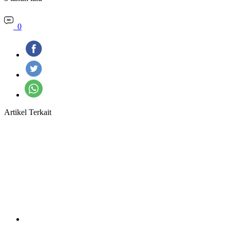
0
Artikel Terkait