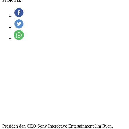
BY
DIGITEK
Presiden dan CEO Sony Interactive Entertainment Jim Ryan,