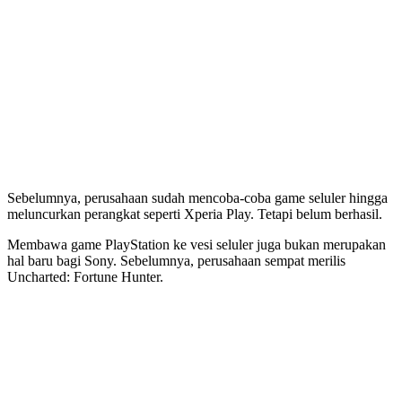
Sebelumnya, perusahaan sudah mencoba-coba game seluler hingga
meluncurkan perangkat seperti Xperia Play. Tetapi belum berhasil.
Membawa game PlayStation ke vesi seluler juga bukan merupakan
hal baru bagi Sony. Sebelumnya, perusahaan sempat merilis
Uncharted: Fortune Hunter.