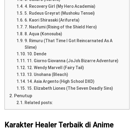
4. Recovery Girl (My Hero Academia)
5. Rudeus Greyrat (Mushoku Tensei)
6. Kaori Shirasaki (Arifureta)
7. Naofumi (Rising of the Shield Hero)
8. Aqua (Konosuba)
9. Rimuru (That Time I Got Reincarnated As A
Slime)
10. Dende
11. Giorno Giovanna (JoJo’s Bizarre Adventure)
12. Wendy Marvell (Fairy Tail)
13. Unohana (Bleach)
14. Asia Argento (High School DXD)
15. Elizabeth Liones (The Seven Deadly Sins)
Penutup
Related posts:
Karakter Healer Terbaik di Anime