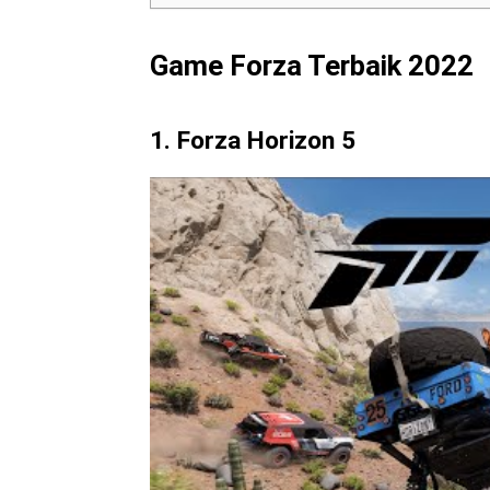
4. Forza Motorsport 7
5. Forza Motorsport 6
6. Forza Motorsport 4
7. Forza Horizon 2
8. Forza Motorsport 5
9. Forza Horizon
10. Forza Motorsport
11. Forza Motorsport 4
12. Forza Motorsport 3
14. Forza Horizon 2 Presents Fast & F
15. Forza Street
Penutup
Related posts:
Game Forza Terbaik 2022
1. Forza Horizon 5