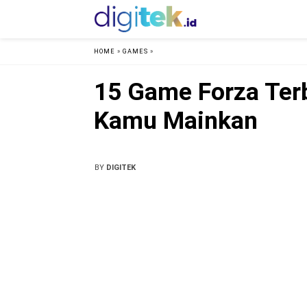
HOME
»
GAMES
»
15 Game Forza Terb
Kamu Mainkan
BY
DIGITEK