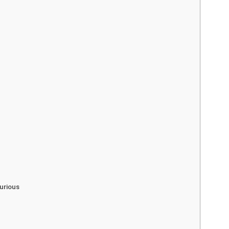
tuk dimainkan, atau ingin bernostalgia dengan seri
yang bisa dicoba.