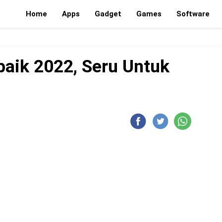
Home
Apps
Gadget
Games
Software
aik 2022, Seru Untuk