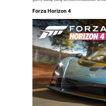
Desainnya sempurna dan mendorongmu u
ratusan kendaraan unik.
Forza Horizon 5 juga memiliki berbagai o
memungkinkanmu menyesuaikan gaya berm
keahlianmu.
Baik sedang menyelesaikan sejumlah misi 
untuk mengemudi, Forza Horizon 5 meny
Meskipun ditujukan untuk gamer balap y
game balap yang direkomendasikan untu
Forza Horizon 4