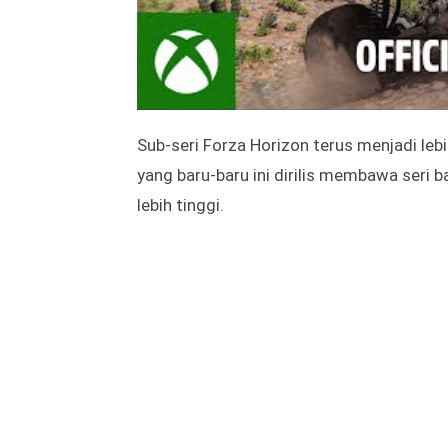
Sub-seri Forza Horizon terus menjadi lebi