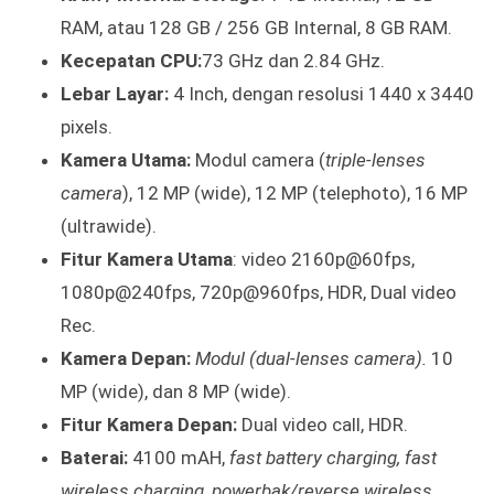
RAM, atau 128 GB / 256 GB Internal, 8 GB RAM.
Kecepatan CPU:
73 GHz dan 2.84 GHz.
Lebar Layar:
4 Inch, dengan resolusi 1440 x 3440
pixels.
Kamera Utama:
Modul camera (
triple-lenses
camera
), 12 MP (wide), 12 MP (telephoto), 16 MP
(ultrawide).
Fitur Kamera Utama
: video 2160p@60fps,
1080p@240fps, 720p@960fps, HDR, Dual video
Rec.
Kamera Depan:
Modul (dual-lenses camera).
10
MP (wide), dan 8 MP (wide).
Fitur Kamera Depan:
Dual video call, HDR.
Baterai:
4100 mAH,
fast battery charging, fast
wireless charging, powerbak/reverse wireless