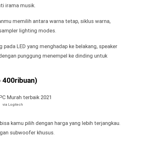
via Logitech
r mungkin menyukainya. Jika mencari produk RBG
alaman bermain game, Logitech G560 bisa kamu
lih antara dua mode kontrol untuk speaker.
n menggunakan input Bluetooth atau AUX untuk
angi lembut yang juga berfungsi sebagai
ti irama musik.
nmu memilih antara warna tetap, siklus warna,
 sampler lighting modes.