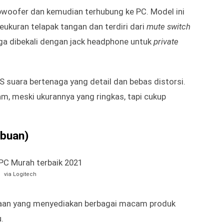
ng pada LED yang menghadap ke belakang, speaker
r dengan punggung menempel ke dinding untuk
p 400ribuan)
via Logitech
bisa kamu pilih dengan harga yang lebih terjangkau.
ngan subwoofer khusus.
woofer dan kemudian terhubung ke PC. Model ini
ukuran telapak tangan dan terdiri dari
mute switch
uga dibekali dengan jack headphone untuk
private