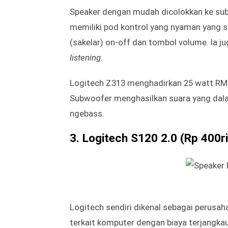
Karena sebagian besar efek ini bergantu
harus diposisikan tepat di samping laya
mendapatkan hasil terbaik.
2. Logitech Z313 (Rp 300 – R
Di luar kebutuhan gaming, Logitech Z312 
Ia adalah satu set speaker bertenaga de
Speaker dengan mudah dicolokkan ke sub
memiliki pod kontrol yang nyaman yang se
(sakelar) on-off dan tombol volume. Ia j
listening.