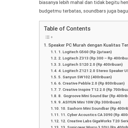
Jika kamu punya real estat, Anda harus m
lengkap dengan sub-woofer.
Itu akan memberikanmu kedalaman suara da
biasanya lebih mahal dan tidak begitu he
budgetmu terbatas, soundbars juga bagu
Table of Contents
Speaker PC Murah dengan Kualitas Te