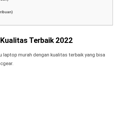
an)
USB Compact (Rp 150 – Rp 220 ribuan)
an)
buan)
buan)
ribuan)
s II (Rp 1jutaan)
buan)
ribuan)
Kualitas Terbaik 2022