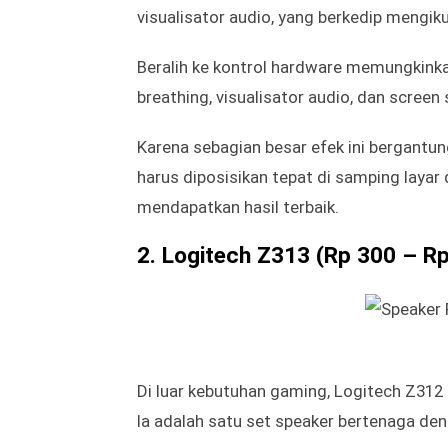
Ketika berbicara tentang RGB, para game
yang akan membantu meningkatkan peng
beli.
Software Logitech memungkinkanmu memi
Kontrol hardware membuang software da
lighting.
Kamu akan mendapatkan siklus warna pel
visualisator audio, yang berkedip mengiku
Beralih ke kontrol hardware memungkinka
breathing, visualisator audio, dan screen