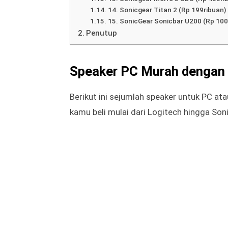
1. Logitech G560 (Rp 2jutaan)
2. Logitech Z313 (Rp 300 – Rp 400ribu
3. Logitech S120 2.0 (Rp 400ribuan)
4. Logitech Z121 2.0 Stereo Speaker 
5. Sanyun SW102 (400ribuan)
6. Creative Pebble 2.0 (Rp 800ribuan)
7. Creative Inspire T12 2.0 (Rp 700ribu
8. Gogroove Mini Sound Bar (Rp 400ri
9. ASIYUN Mini 10W (Rp 300ribuan)
10. Saxhorn Mini Soundbar (Rp 400ri
11. Cyber Acoustics CA 3090 (Rp 400
12. Creative Labs GigaWorks T20 Serie
13. Sonicgear Morro 3 SDU (Rp 400ri
14. Sonicgear Titan 2 (Rp 199ribuan)
15. SonicGear Sonicbar U200 (Rp 100
Penutup
Speaker PC Murah dengan 