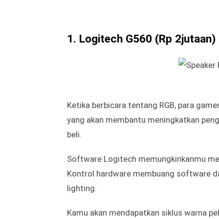
Berikut ini sejumlah speaker untuk PC at
kamu beli mulai dari Logitech hingga Son
1. Logitech G560 (Rp 2jutaan)