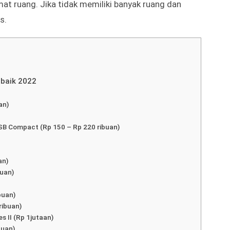
enggunakan pengaturan speaker 2.1, kiri/kanan,
n audio posisi yang sangat baik. Tetapi jenis ini
mat ruang. Jika tidak memiliki banyak ruang dan
s.
rbaik 2022