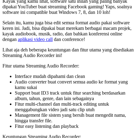
Kayak yang kamu lihat, software satu inilah yang paling banyak
dipakai YouTuber buat streaming Facebook gaming! Yaps, soalnya
software ini compatible buat Windows 7, 8, dan 10 loh!
Selain itu, kamu juga bisa edit semua format audio pakai software
keren ini. Jadi, bisa dipakai buat merekam berbagai macam projek,
kayak audiobook, musik, radio, dan bahkan konferensi online
dengan
aplikasi video call
dan conference!
Lihat aja deh beberapa keuntungan dan fitur utama yang disediakan
Streaming Audio Recorder ini!
Fitur utama Streaming Audio Recorder:
Interface mudah dipahami dan clean
Audio converter buat convert semua audio ke format yang
kamu sukai
Support buat ID3 track untuk fitur searching berdasarkan
album, tahun, genre, dan lain sebagainya
Fitur multi-channel dan multi-track editing untuk
menggabungkan video jadi satu clip utuh
Management file sistem yang bersih buat mengedit nama,
hingga transfer file.
Fitur easy listening dan playback
Keuntungan Streaming Audio Recorder: