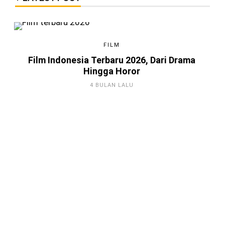
FILM
Film Indonesia Terbaru 2026, Dari Drama
Hingga Horor
4 BULAN LALU
Game Android Terbaik 2026, Kamu
Harus Tahu!
4 BULAN LALU
Berkenalan dengan Steam,
Platform Distributor Game Digital
Original
3 TAHUN LALU