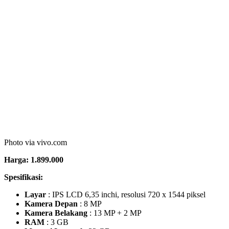
Kamera Belakang
: 13 MP + 2 MP + 2 MP
RAM
: 4 GB
Memori Internal
: 64 GB
Memori Eksternal
: microSDXC (slot khusus)
Baterai
: Non-removable Li-Po 5000 mAh
GPU
: PowerVR GE8320
Chipset
: Mediatek Helio (12 nm)
vivo Y30i merupakan versi lanjutan dari vivo Y30 yang telah
muncul beberapa bulan sebelumnya. Keduanya memiliki spesifikasi
yang hampir sama, perbedaannya terletak pada sektor kamera. Salah
satu HP vivo terbaru 2020 ini memiliki pengaturan untuk tiga
kamera belakangnya dengan komposisi kamera makro khusus foto
close-up, kamera sudut lebar dan kamera kedalaman. Kapasitas
penyimpanan inernal vivo Y30i juga lebih kecil dibanding vivo Y30
yakni hanya 64 GB dan RAM 4GB.
4. HP vivo Y12i