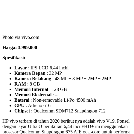
8GB dan ROM 128GB tentu bukan spek yang biasa-biasa saja.
Selain itu tampilan layar vivo Y50 mengusung desain baru yaitu
konsep Ultra O Screen yang berukuran 6.53 inchi dan USB Type-C
yang merupakan fitur jarang di HP vivo. Satu lagi keunggulan HP
ini yaitu dilengkapi fitur Super Night Camera pada kamera depan
maupun belakangnya. Sehingga berfoto pada malam hari bukan
menjadi masalah lagi.
7. HP
vivo V19