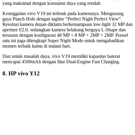
Photo via vivo.com
Harga: 3.999.000
Spesifikasi:
Layar
: IPS LCD 6,44 inchi