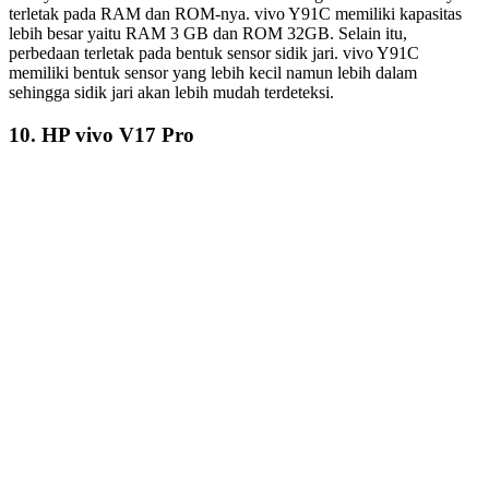
Photo via vivo.com
Harga: 1.699.000
Spesifikasi:
2
Layar
: IPS LCD 6,22 inches, 96.6 cm