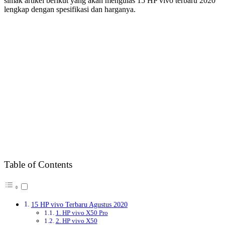
vivo cukup gencar melakukan promosi sehingga produk-produk
keluaran terbaru selalu berhasil menarik minat para konsumen.
Hingga kini vivo masuk dalam jajaran brand smartphone yang
menduduki 5 besar HP terlaris di Indonesia.
vivo selalu menampilkan desain ponsel terbaru yang stylish dan
inovatif. Misalnya saja pada seri Nex atau seri V15 yang
menampilkan teknologi elevating camera, berhasil menarik perhatian
generasi milenial saat ini. Kebanyakan produk-produk vivo
menonjolkan kualitas kamera yang menakjubkan, seperti slogan
mereka, Perfect Selfie. Hal tersebut merupakan strategi yang cukup
bagus karena generasi milenial saat ini lebih suka mengabadikan
momen-momen hariannya untuk di unggah dalam akun media
sosialnya. Maka smartphone yang support kamera canggih banyak
diminati generasi saat ini.
Nah, apa saja keluaran HP vivo terbaru di tahun ini? Langsung saja