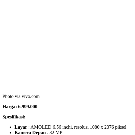
GPU
: Adreno 620
Chipset
: Snapdragon 765G (7 nm)
Kita mulai deretan HP vivo terbaru 2020 dengan vivo X50 Pro.
Smartphone ini resmi masuk ke Indonesia pada bulan Juli 2020 dan
hanya memiliki satu varian, yaitu ROM 256 GB dengan RAM 8
GB serta hanya ada satu pilihan warna yaitu Alpha Grey. Dijual
dengan harga hampir 10 juta, ponsel ini memiliki kelebihan dari segi
tampilan. Bodi yang berkelas karena terbuat dari kaca serta desain
kamera belakang yang atraktif. Selain dari segi tampilan
kemampuan kamera vivo X50 pro juga luar biasa. Mampu
menghasilkan foto luar biasa dan keren meski di kondisi rendah
cahaya.
vivo X50 Pro juga merupakan ponsel pertama yang ada di dunia
dengan stabilisasi gimbal mikro. Fitur ini dapat membantu
pengoperasian kamera lebih stabil tanpa guncangan dan getaran
sehingga gambar yang dihasilkan terlihat lebih baik.
2. HP vivo X50