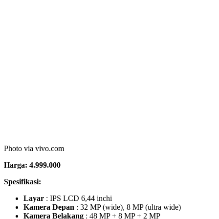
Kamera Depan
: 8 MP, f/1.8
Kamera Belakang
: 13 MP, f/2.2,PDAF;2 MP F/2.4 Depth
sensor
RAM
: 3 GB
Memori Internal
: 64 GB
Memori Eksternal
: microSD up to 256 GB (dedicated slot)
Baterai
: Non-removable Li-Po 4030 mAh
GPU
: Power VR GE8320
Chipset
: Mediatek MT6762 Helio P22 (12 nm)
Di tahun 2020 ini, vivo juga meluncurkan versi terbaru dari versi
Y91 yaitu Y91C. Pembeda versi terbaru dengan versi sebelumnya
terletak pada RAM dan ROM-nya. vivo Y91C memiliki kapasitas
lebih besar yaitu RAM 3 GB dan ROM 32GB. Selain itu,
perbedaan terletak pada bentuk sensor sidik jari. vivo Y91C
memiliki bentuk sensor yang lebih kecil namun lebih dalam
sehingga sidik jari akan lebih mudah terdeteksi.
10. HP vivo V17 Pro