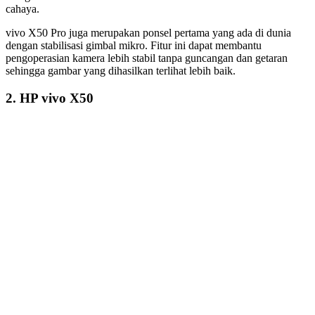
Photo via vivo.com
Harga : 9.999.000
Spesifikasi :
Layar
: AMOLED 6,56 inchi, resolusi 1080 x 2376 piksel
Kamera Depan
: 32 MP
Kamera Belakang
: 48 MP + 8 MP + 13 MP + 8 MP
RAM
: 8 GB
Memori Internal
: 256 GB
Memori Eksternal
: –
Baterai
: Non-removable Li-Po 4315 mAh