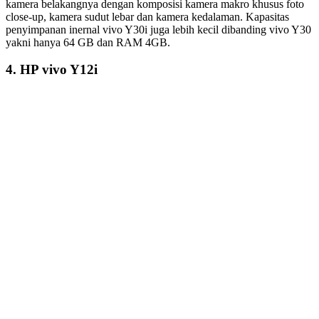
Photo via vivo.com
Harga: 2.499.000
Spesifikasi:
Layar
: IPS LCD 6,47 inchi, resolusi 720 x 1560 piksel
Kamera Depan
: 8 MP