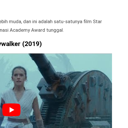
berusia puluhan tahun ini menarik bagi penonton dari
nerasi dalam fandom yang penuh gairah.
ih muda, dan ini adalah satu-satunya film Star
inasi Academy Award tunggal.