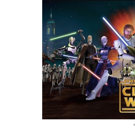
4. Star Wars: The Last Jedi (2017)
3. Star Wars: Episode IV – A New Hop
2. Star Wars: The Force Awakens (20
1. Star Wars: Episode V – The Empire 
Penutup
Film Starwars Terbaik, Ra
12. Star Wars: The Clone War