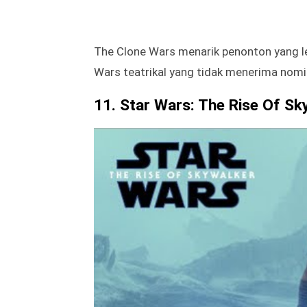
Popularitas dan umur panjang dari serial 
segala usia, menyatukan keluarga dan ge
The Clone Wars menarik penonton yang leb
Wars teatrikal yang tidak menerima nom