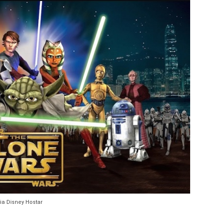
e (1977)
15)
Strikes Back (1980)
nking Terendah Hingga Tertinggi
s (2008)