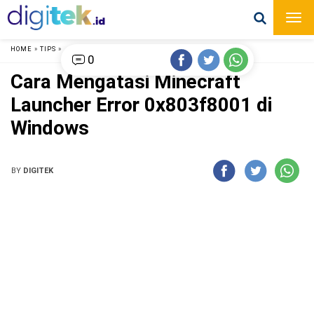
HOME
»
TIPS
»
0
Cara Mengatasi Minecraft
Launcher Error 0x803f8001 di
Windows
BY
DIGITEK