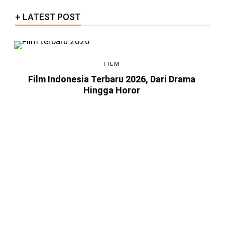
LATEST POST
FILM
Film Indonesia Terbaru 2026, Dari Drama
Hingga Horor
4 BULAN LALU
Game Android Terbaik 2026, Kamu
Harus Tahu!
4 BULAN LALU
Berkenalan dengan Steam,
Platform Distributor Game Digital
Original