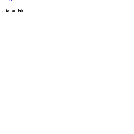
3 tahun lalu
5 Aplikasi Villa Rental Terbaik untuk Pengalaman Liburan
yang Luar Biasa
3 tahun lalu