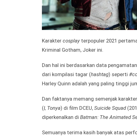
Karakter
cosplay
terpopuler 2021 pertama
Kriminal Gotham, Joker ini.
Dan hal ini berdasarkan data pengamatan
dari kompilasi tagar (
hashtag
) seperti
#co
Harley Quinn adalah yang paling tinggi ju
Dan faktanya memang semenjak karakter 
(
I, Tonya
) di film DCEU,
Suicide Squad
(201
diperkenalkan di
Batman: The Animated Se
Semuanya terima kasih banyak atas perf