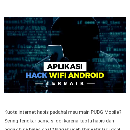
Kuota internet habis padahal mau main PUBG Mobile?
Sering tengkar sama si doi karena kuota habis dan
nggak bisa balas chat? Nggak usah khawatir lagi deh!