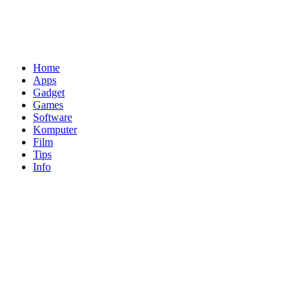
Home
Apps
Gadget
Games
Software
Komputer
Film
Tips
Info