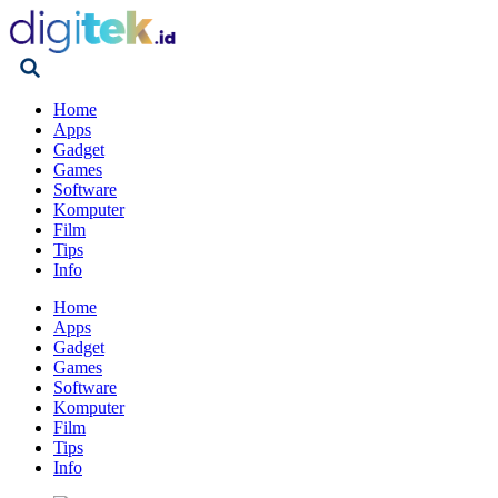
Home
Apps
Gadget
Games
Software
Komputer
Film
Tips
Info
Home
Apps
Gadget
Games
Software
Komputer
Film
Tips
Info