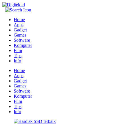
Home
Apps
Gadget
Games
Software
Komputer
Film
Tips
Info
Home
Apps
Gadget
Games
Software
Komputer
Film
Tips
Info