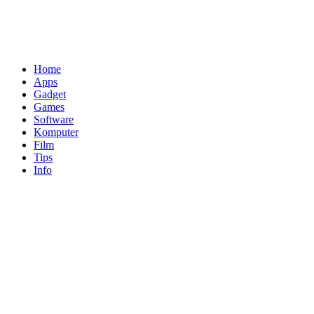
Home
Apps
Gadget
Games
Software
Komputer
Film
Tips
Info