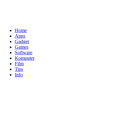
Home
Apps
Gadget
Games
Software
Komputer
Film
Tips
Info