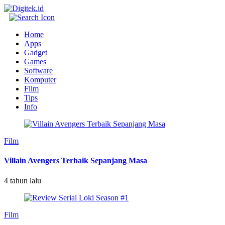
Home
Apps
Gadget
Games
Software
Komputer
Film
Tips
Info
Film
Villain Avengers Terbaik Sepanjang Masa
4 tahun lalu
Film