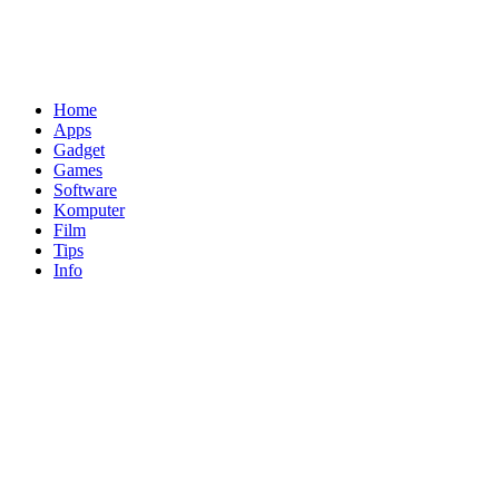
Home
Apps
Gadget
Games
Software
Komputer
Film
Tips
Info