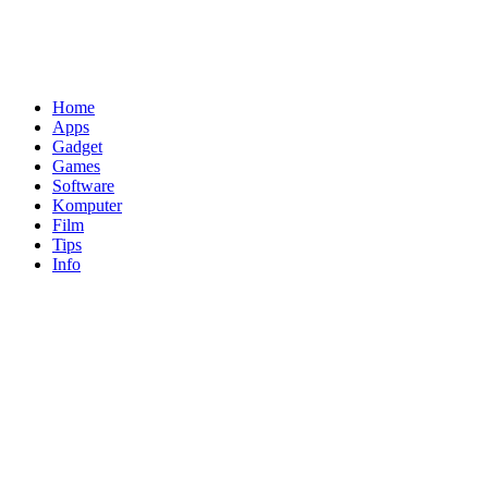
Home
Apps
Gadget
Games
Software
Komputer
Film
Tips
Info