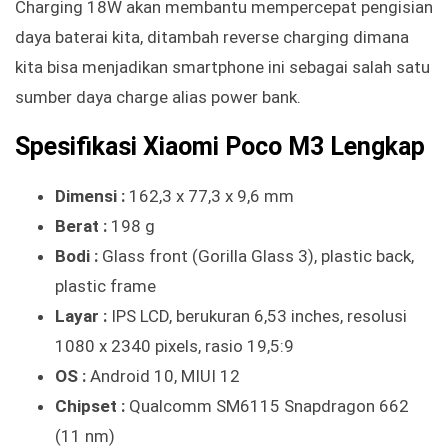
Charging 18W akan membantu mempercepat pengisian
daya baterai kita, ditambah reverse charging dimana
kita bisa menjadikan smartphone ini sebagai salah satu
sumber daya charge alias power bank.
Spesifikasi Xiaomi Poco M3 Lengkap
Dimensi :
162,3 x 77,3 x 9,6 mm
Berat :
198 g
Bodi :
Glass front (Gorilla Glass 3), plastic back,
plastic frame
Layar :
IPS LCD, berukuran 6,53 inches, resolusi
1080 x 2340 pixels, rasio 19,5:9
OS :
Android 10, MIUI 12
Chipset :
Qualcomm SM6115 Snapdragon 662
(11 nm)