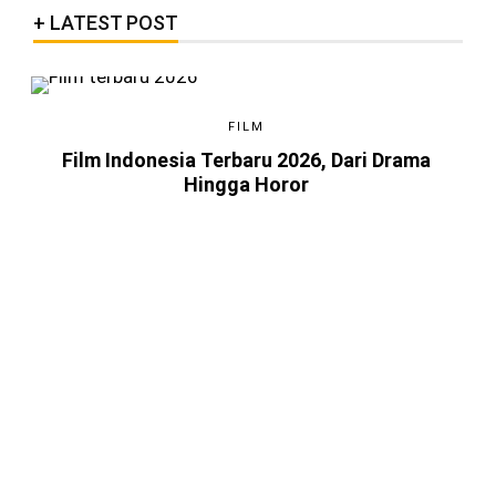
LATEST POST
FILM
Film Indonesia Terbaru 2026, Dari Drama
Hingga Horor
4 BULAN LALU
Game Android Terbaik 2026, Kamu
Harus Tahu!
4 BULAN LALU
Berkenalan dengan Steam,
Platform Distributor Game Digital
Original
3 TAHUN LALU