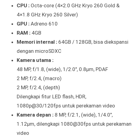
CPU :
Octa-core (4×2.0 GHz Kryo 260 Gold &
4×1.8 GHz Kryo 260 Silver)
GPU :
Adreno 610
RAM :
4GB
Memori internal :
64GB / 128GB, bisa diekspansi
dengan microSDXC
Kamera utama :
48 MP, f/1.8, (wide), 1/2.0″, 0.8µm, PDAF
2 MP, f/2.4, (macro)
2 MP, f/2.4, (depth)
Dilengkapi fitur LED flash, HDR,
1080p@30/120fps untuk perekaman video
Kamera depan :
8 MP, f/2.1, (wide), 1/4.0″,
1.12µm, dilengkapi 1080@30fps untuk perekaman
video