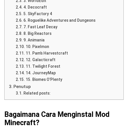
3. WorldEdit
4. Decocraft
5. SkyFactory 4
6. Roguelike Adventures and Dungeons
7. Fast Leaf Decay
8. Big Reactors
9. Animania
10. Pixelmon
11. Pam’s Harvestcraft
12. Galacticraft
11. Twilight Forest
14. JourneyMap
15. Biomes O’Plenty
Penutup
Related posts:
Bagaimana Cara Menginstal Mod
Minecraft?