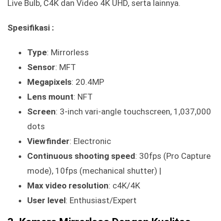
Live Bulb, C4K dan Video 4K UHD, serta lainnya.
Spesifikasi :
Type
: Mirrorless
Sensor
: MFT
Megapixels
: 20.4MP
Lens mount
: NFT
Screen
: 3-inch vari-angle touchscreen, 1,037,000
dots
Viewfinder
: Electronic
Continuous shooting speed
: 30fps (Pro Capture
mode), 10fps (mechanical shutter) |
Max video resolution
: c4K/4K
User level
: Enthusiast/Expert