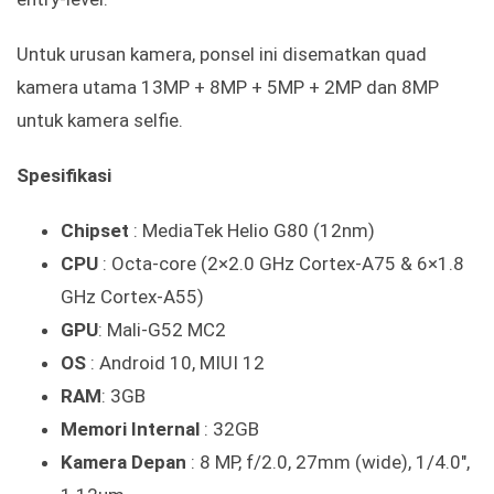
Untuk urusan kamera, ponsel ini disematkan quad
kamera utama 13MP + 8MP + 5MP + 2MP dan 8MP
untuk kamera selfie.
Spesifikasi
Chipset
: MediaTek Helio G80 (12nm)
CPU
: Octa-core (2×2.0 GHz Cortex-A75 & 6×1.8
GHz Cortex-A55)
GPU
: Mali-G52 MC2
OS
: Android 10, MIUI 12
RAM
: 3GB
Memori Internal
: 32GB
Kamera Depan
: 8 MP, f/2.0, 27mm (wide), 1/4.0″,