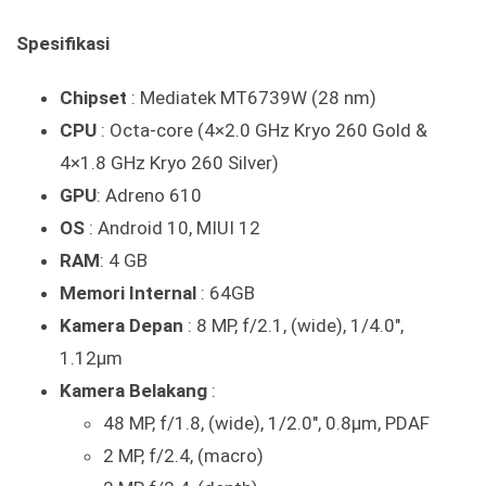
Spesifikasi
Chipset
: Mediatek MT6739W (28 nm)
CPU
: Octa-core (4×2.0 GHz Kryo 260 Gold &
4×1.8 GHz Kryo 260 Silver)
GPU
: Adreno 610
OS
: Android 10, MIUI 12
RAM
: 4 GB
Memori Internal
: 64GB
Kamera Depan
: 8 MP, f/2.1, (wide), 1/4.0″,
1.12µm
Kamera Belakang
:
48 MP, f/1.8, (wide), 1/2.0″, 0.8µm, PDAF
2 MP, f/2.4, (macro)