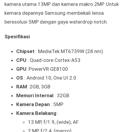
kamera utama 13MP dan kamera makro 2MP. Untuk
kemara depannya Samsung membekali lensa
beresolusi 5MP dengan gaya waterdrop notch.
Spesifikasi
Chipset
: MediaTek MT6739W (28 nm)
CPU
: Quad-core Cortex-A53
GPU
: PowerVR GE8100
OS
: Android 10, One UI 2.0
RAM
: 2GB, 3GB
Memori Internal
: 32GB
Kamera Depan
: 5MP
Kamera Belakang
:
13 MP, f/1.9, (wide), AF
2 MP, f/2.4, (macro)