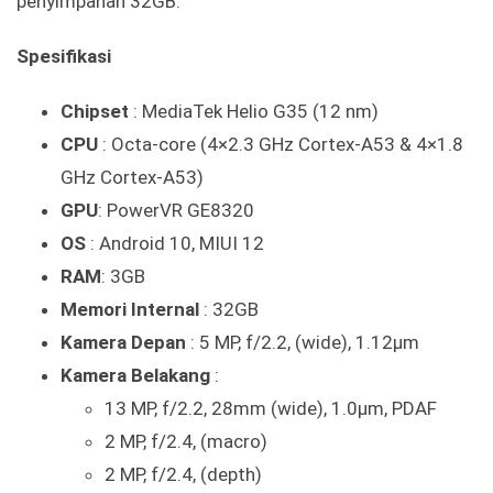
penyimpanan 32GB.
Spesifikasi
Chipset
: MediaTek Helio G35 (12 nm)
CPU
: Octa-core (4×2.3 GHz Cortex-A53 & 4×1.8
GHz Cortex-A53)
GPU
: PowerVR GE8320
OS
: Android 10, MIUI 12
RAM
: 3GB
Memori Internal
: 32GB
Kamera Depan
: 5 MP, f/2.2, (wide), 1.12µm
Kamera Belakang
:
13 MP, f/2.2, 28mm (wide), 1.0µm, PDAF
2 MP, f/2.4, (macro)
2 MP, f/2.4, (depth)