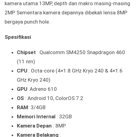
kamera utama 13MP, depth dan makro masing-masing
2MP. Sementara kamera depannya dibekali lensa 8MP
bergaya punch hole.
Spesifikasi
Chipset
: Qualcomm SM4250 Snapdragon 460
(11 nm)
CPU
: Octa-core (4×1.8 GHz Kryo 240 & 4×1.6
GHz Kryo 240)
GPU
: Adreno 610
OS
: Android 10, ColorOS 7.2
RAM
: 3/4GB
Memori Internal
: 32GB
Kamera Depan
: 8MP
Kamera Belakang
: