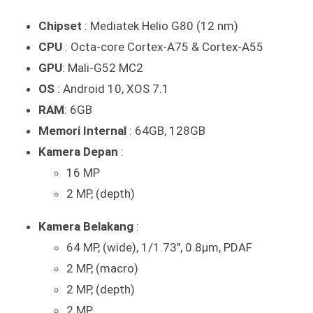
Chipset
: Mediatek Helio G80 (12 nm)
CPU
: Octa-core Cortex-A75 & Cortex-A55
GPU
: Mali-G52 MC2
OS
: Android 10, XOS 7.1
RAM
: 6GB
Memori Internal
: 64GB, 128GB
Kamera Depan
:
16 MP
2 MP, (depth)
Kamera Belakang
:
64 MP, (wide), 1/1.73″, 0.8µm, PDAF
2 MP, (macro)
2 MP, (depth)
2 MP