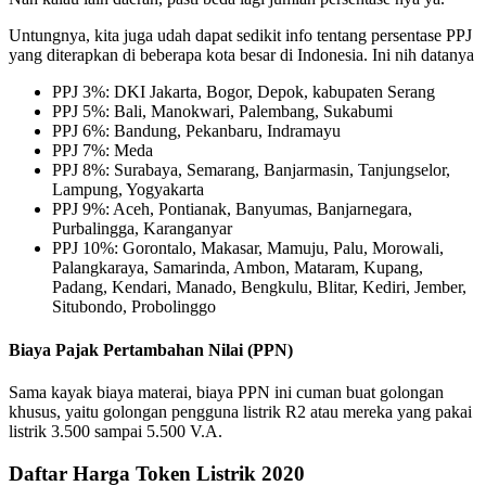
Untungnya, kita juga udah dapat sedikit info tentang persentase PPJ
yang diterapkan di beberapa kota besar di Indonesia. Ini nih datanya
PPJ 3%: DKI Jakarta, Bogor, Depok, kabupaten Serang
PPJ 5%: Bali, Manokwari, Palembang, Sukabumi
PPJ 6%: Bandung, Pekanbaru, Indramayu
PPJ 7%: Meda
PPJ 8%: Surabaya, Semarang, Banjarmasin, Tanjungselor,
Lampung, Yogyakarta
PPJ 9%: Aceh, Pontianak, Banyumas, Banjarnegara,
Purbalingga, Karanganyar
PPJ 10%: Gorontalo, Makasar, Mamuju, Palu, Morowali,
Palangkaraya, Samarinda, Ambon, Mataram, Kupang,
Padang, Kendari, Manado, Bengkulu, Blitar, Kediri, Jember,
Situbondo, Probolinggo
Biaya Pajak Pertambahan Nilai (PPN)
Sama kayak biaya materai, biaya PPN ini cuman buat golongan
khusus, yaitu golongan pengguna listrik R2 atau mereka yang pakai
listrik 3.500 sampai 5.500 V.A.
Daftar Harga Token Listrik 2020