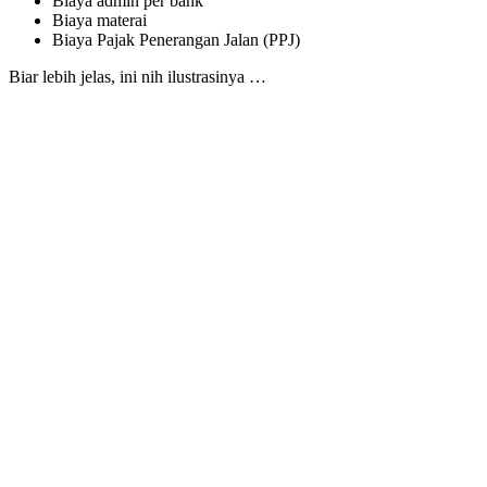
Biaya admin per bank
Biaya materai
Biaya Pajak Penerangan Jalan (PPJ)
Biar lebih jelas, ini nih ilustrasinya …