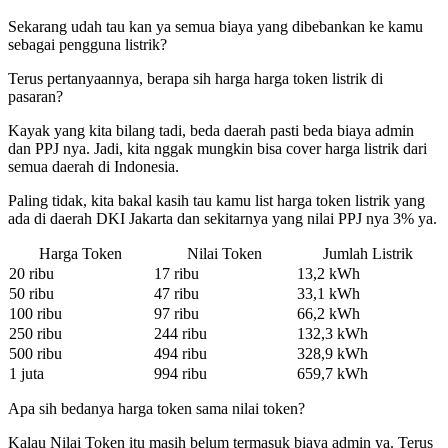
Sekarang udah tau kan ya semua biaya yang dibebankan ke kamu
sebagai pengguna listrik?
Terus pertanyaannya, berapa sih harga harga token listrik di
pasaran?
Kayak yang kita bilang tadi, beda daerah pasti beda biaya admin
dan PPJ nya. Jadi, kita nggak mungkin bisa cover harga listrik dari
semua daerah di Indonesia.
Paling tidak, kita bakal kasih tau kamu list harga token listrik yang
ada di daerah DKI Jakarta dan sekitarnya yang nilai PPJ nya 3% ya.
Harga Token
Nilai Token
Jumlah Listrik
20 ribu
17 ribu
13,2 kWh
50 ribu
47 ribu
33,1 kWh
100 ribu
97 ribu
66,2 kWh
250 ribu
244 ribu
132,3 kWh
500 ribu
494 ribu
328,9 kWh
1 juta
994 ribu
659,7 kWh
Apa sih bedanya harga token sama nilai token?
Kalau Nilai Token itu masih belum termasuk biaya admin ya. Terus