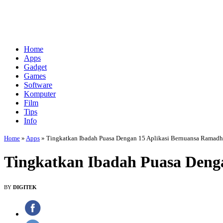
Home
Apps
Gadget
Games
Software
Komputer
Film
Tips
Info
Home
»
Apps
»
Tingkatkan Ibadah Puasa Dengan 15 Aplikasi Bernuansa Ramadh
Tingkatkan Ibadah Puasa Deng
BY
DIGITEK