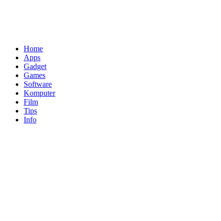
Home
Apps
Gadget
Games
Software
Komputer
Film
Tips
Info