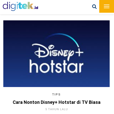
TIPS
Cara Nonton Disney+ Hotstar di TV Biasa
5 TAHUN LALU