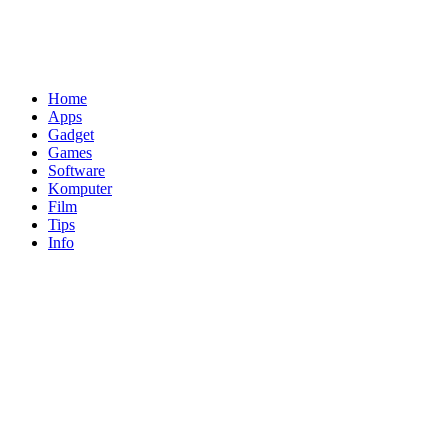
Home
Apps
Gadget
Games
Software
Komputer
Film
Tips
Info