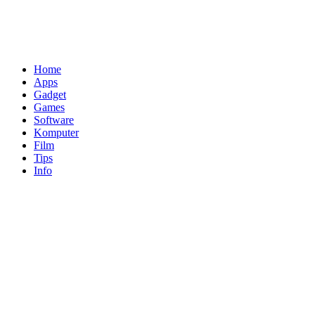
Home
Apps
Gadget
Games
Software
Komputer
Film
Tips
Info