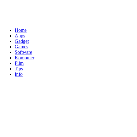
Home
Apps
Gadget
Games
Software
Komputer
Film
Tips
Info