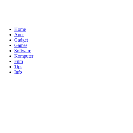
Home
Apps
Gadget
Games
Software
Komputer
Film
Tips
Info