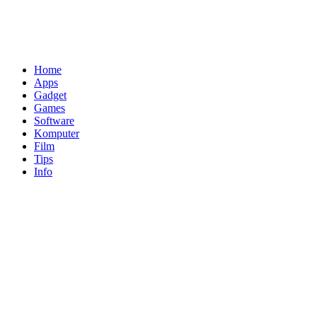
Home
Apps
Gadget
Games
Software
Komputer
Film
Tips
Info