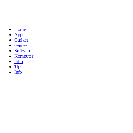
Home
Apps
Gadget
Games
Software
Komputer
Film
Tips
Info