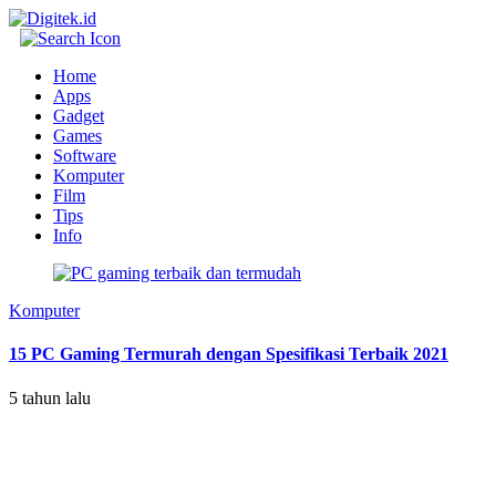
Home
Apps
Gadget
Games
Software
Komputer
Film
Tips
Info
Komputer
15 PC Gaming Termurah dengan Spesifikasi Terbaik 2021
5 tahun lalu